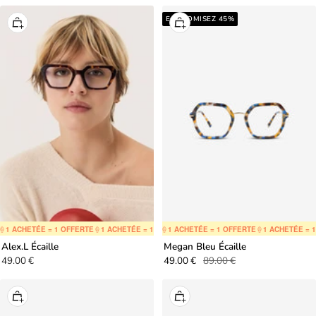
de
de
vente
vente
ECONOMISEZ 45%
Ajouter
Ajouter
au
au
panier
panier
 ACHETÉE = 1 OFFERTE
🍦
1 ACHETÉE = 1 OFFERTE
🍦
1 ACHETÉE = 1 OFFERTE
🍦
1 ACHETÉE = 1 OFFERTE
🍦
1 ACHETÉE = 1 OFFERTE
🍦
1 ACHETÉE = 1 O
🍦
1 ACHETÉE
Alex.L Écaille
Megan Bleu Écaille
Prix
Prix
Prix
49.00 €
49.00 €
89.00 €
de
de
normal
vente
vente
Ajouter
Ajouter
au
au