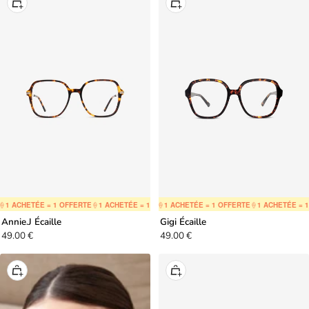
Ajouter
Ajouter
au
au
panier
panier
 ACHETÉE = 1 OFFERTE
🍦
1 ACHETÉE = 1 OFFERTE
🍦
1 ACHETÉE = 1 OFFERTE
🍦
1 ACHETÉE = 1 OFFERTE
🍦
1 ACHETÉE = 1 OFFERTE
🍦
1 ACHETÉE = 1 O
🍦
1 ACHETÉE
Annie.J Écaille
Gigi Écaille
Prix
Prix
49.00 €
49.00 €
de
de
vente
vente
Ajouter
Ajouter
au
au
panier
panier