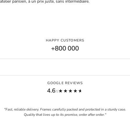
atelier parisien, à un prix juste, sans intermédiaire.
HAPPY CUSTOMERS
+800 000
GOOGLE REVIEWS
4.6
★★★★★
★★★★★
/5
"Fast, reliable delivery. Frames carefully packed and protected in a sturdy case.
Quality that lives up to its promise, order after order."