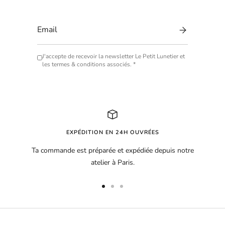
J'accepte de recevoir la newsletter Le Petit Lunetier et
les termes & conditions associés. *
EXPÉDITION EN 24H OUVRÉES
Ta commande est préparée et expédiée depuis notre
atelier à Paris.
Aller
Aller
Aller
au
au
au
slide
slide
slide