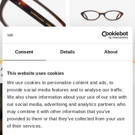
Consent
Details
About
 ACHETÉE = 1 OFFERTE
🍦
1 ACHETÉE = 1 OFFERTE
🍦
1 ACHETÉE = 1 OFFERTE
🍦
1 ACHETÉE = 1 OFFERTE
🍦
1 ACHETÉE = 1 OFFERTE
🍦
1 ACHETÉE = 1 O
🍦
1 ACHETÉE
Amboise Ecaille
Ashbury Ecaille
This website uses cookies
Prix
Prix
49.00 €
89.00 €
de
de
We use cookies to personalise content and ads, to
vente
vente
provide social media features and to analyse our traffic.
Ajouter
Ajouter
We also share information about your use of our site with
au
au
our social media, advertising and analytics partners who
panier
panier
may combine it with other information that you’ve
provided to them or that they’ve collected from your use
of their services.