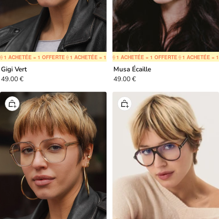
 ACHETÉE = 1 OFFERTE
🍦
1 ACHETÉE = 1 OFFERTE
🍦
1 ACHETÉE = 1 OFFERTE
🍦
1 ACHETÉE = 1 OFFERTE
🍦
1 ACHETÉE = 1 OFFERTE
🍦
1 ACHETÉE = 1 O
🍦
1 ACHETÉE
Gigi Vert
Musa Écaille
Prix
Prix
49.00 €
49.00 €
de
de
vente
vente
Ajouter
Ajouter
au
au
panier
panier