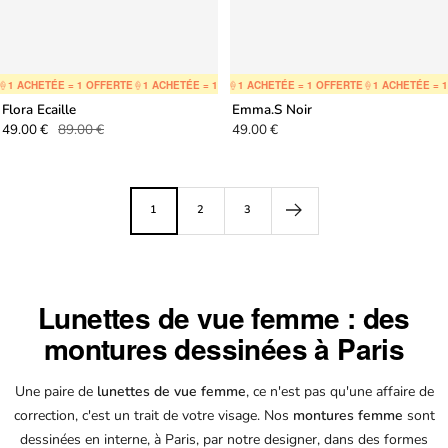
 ACHETÉE = 1 OFFERTE
🍦
1 ACHETÉE = 1 OFFERTE
🍦
1 ACHETÉE = 1 OFFERTE
🍦
1 ACHETÉE = 1 OFFERTE
🍦
1 ACHETÉE = 1 OFFERTE
🍦
1 ACHETÉE = 1 O
🍦
1 ACHETÉE
Flora Ecaille
Emma.S Noir
Prix
Prix
Prix
49.00 €
89.00 €
49.00 €
de
normal
de
vente
vente
1
2
3
Lunettes de vue femme : des
montures dessinées à Paris
Une paire de
lunettes de vue femme
, ce n'est pas qu'une affaire de
correction, c'est un trait de votre visage. Nos
montures femme
sont
dessinées en interne, à Paris, par notre designer, dans des formes