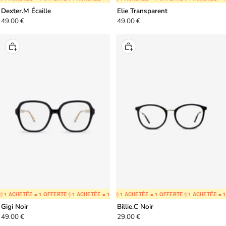
Dexter.M Écaille
Elie Transparent
Prix
Prix
49.00 €
49.00 €
de
de
vente
vente
Ajouter
Ajouter
au
au
panier
panier
 ACHETÉE = 1 OFFERTE
🍦
1 ACHETÉE = 1 OFFERTE
🍦
1 ACHETÉE = 1 OFFERTE
🍦
1 ACHETÉE = 1 OFFERTE
🍦
1 ACHETÉE = 1 OFFERTE
🍦
1 ACHETÉE = 1 O
🍦
1 ACHETÉE
Gigi Noir
Billie.C Noir
Prix
Prix
49.00 €
29.00 €