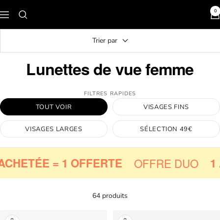
Passer
0
Navigation
au
Le
contenu
Petit
Trier par
Lunetier
Lunettes de vue femme
FILTRES RAPIDES
TOUT VOIR
VISAGES FINS
VISAGES LARGES
SÉLECTION 49€
CHETÉE = 1 OFFERTE
OFFRE DUO
1 A
64 produits